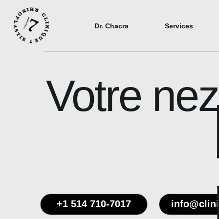
Dr. Chacra
Services
Votre nez
+1 514 710-7017
info@clin