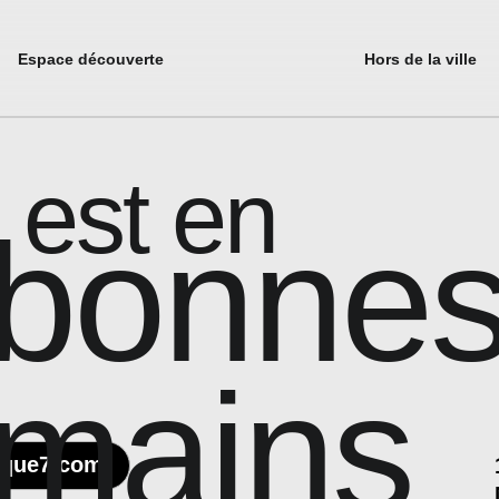
Espace découverte
Hors de la ville
 est en
bonne
mains
ique7.com