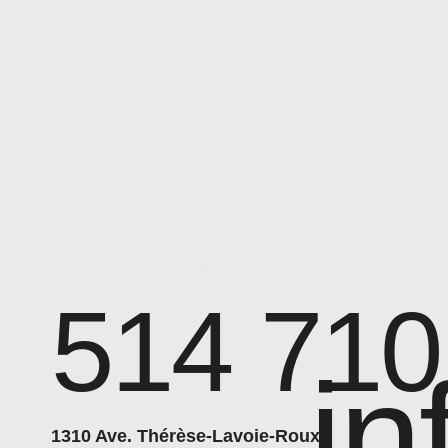
514 710
in
1310 Ave. Thérèse-Lavoie-Roux