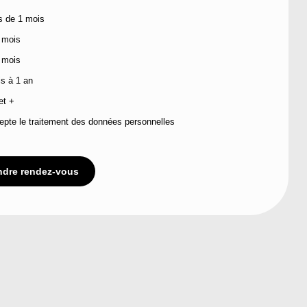
s de 1 mois
 mois
1310 Ave. Thérèse-Lavoie-Roux
 mois
Montreal, QC. H2V 0B2
s à 1 an
et +
epte le traitement des données personnelles
ndre rendez-vous