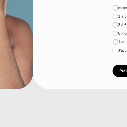
moin
1 à 3
3 à 6
6 moi
1 an 
J'acc
Pre