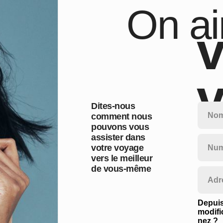
On a
v
v
Dites-nous
comment nous
pouvons vous
assister dans
votre voyage
vers le meilleur
de vous-même
Depuis
modifi
nez ?