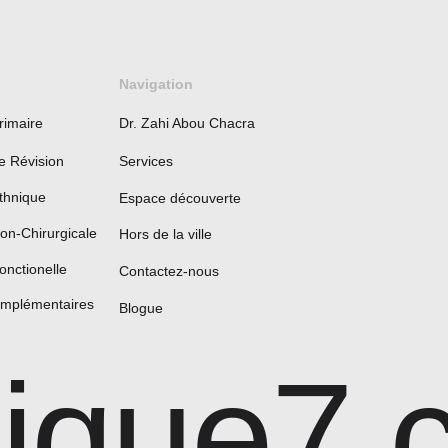
Navigation
rimaire
Dr. Zahi Abou Chacra
e Révision
Services
thnique
Espace découverte
on-Chirurgicale
Hors de la ville
onctionelle
Contactez-nous
omplémentaires
Blogue
nique7